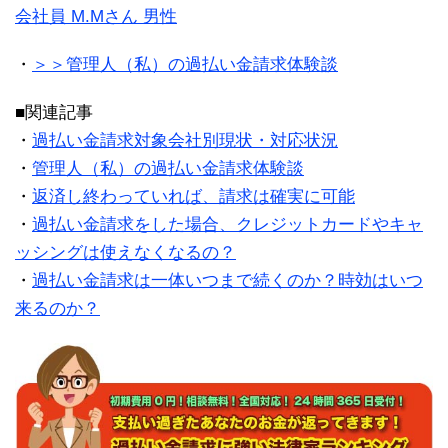
会社員 M.Mさん 男性
・
＞＞管理人（私）の過払い金請求体験談
■関連記事
・
過払い金請求対象会社別現状・対応状況
・
管理人（私）の過払い金請求体験談
・
返済し終わっていれば、請求は確実に可能
・
過払い金請求をした場合、クレジットカードやキャ
ッシングは使えなくなるの？
・
過払い金請求は一体いつまで続くのか？時効はいつ
来るのか？