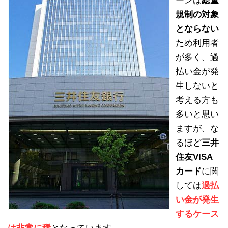
ーンは
総量
規制の対象
とならない
ため利用者
が多く、過
払い金が発
生しないと
考える方も
多いと思い
ますが、な
るほど
三井
住友VISA
カード
に関
しては
過払
い金が発生
するケース