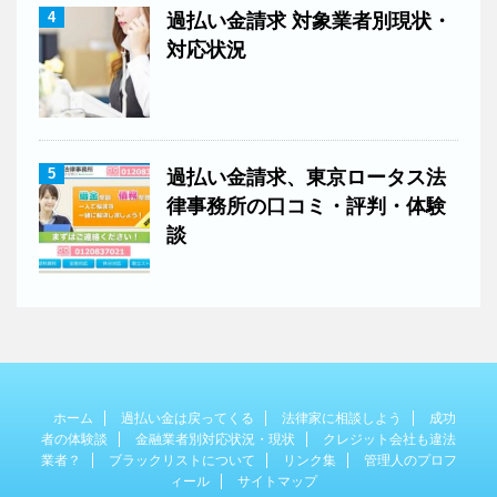
4
過払い金請求 対象業者別現状・
対応状況
5
過払い金請求、東京ロータス法
律事務所の口コミ・評判・体験
談
ホーム
過払い金は戻ってくる
法律家に相談しよう
成功
者の体験談
金融業者別対応状況・現状
クレジット会社も違法
業者？
ブラックリストについて
リンク集
管理人のプロフ
ィール
サイトマップ