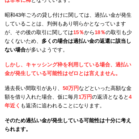
は非常に稀
となっています。
昭和43年ごろの貸し付けに関しては、過払い金が発生
していることは、判例もあり明らかとなっています
が、その後の取引に関しては
15％
から
18％
の取引も少
なくないため、
多くの場合は過払い金の返還に該当し
ない場合
が多いようです。
しかし、キャッシング枠を利用している場合、過払い
金が発生している可能性はゼロとは言えません。
過去長い間取引があり、
50万円
などといった高額な金
額を借り入れた場合、仮に毎月
1万円
の返済となると
4
年近く
も返済に追われることになります。
そのため過払い金が発生している可能性は十分に考え
られます。