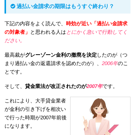
過払い金請求の期限はもうすぐ終わり？
下記の内容をよく読んで、
時効が近い「過払い金請求
の対象者」
と思われる人は
とにかく急いで行動してく
ださい。
最高裁が
グレーゾーン金利の撤廃を決定
したのが（つ
まり過払い金の返還請求を認めたのが）、
2006年
のこ
とです。
そして、
貸金業法が改正されたのが
2007年
です。
これにより、大手貸金業者
が金利の引き下げを相次い
で行った時期が2007年前後
になります。