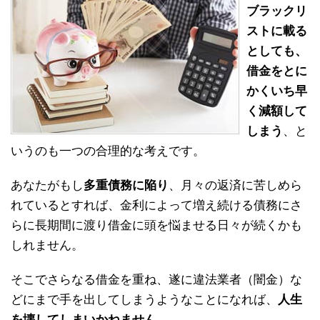
ブラックリ
ストに載る
としても、
借金をとに
かくいち早
く減額して
しまう
、と
いうのも一つの合理的な考えです。
あなたがもし
多重債務に陥り
、月々の返済に苦しめら
れているとすれば、金利によって増え続ける債務にさ
らに長期間に渡り借金に頭を悩ませる日々が続くかも
しれません。
そこでさらなる借金を重ね、遂に違法業者（闇金）な
どにまで手を出してしまうようなことになれば、
人生
を壊してしまいかねません。