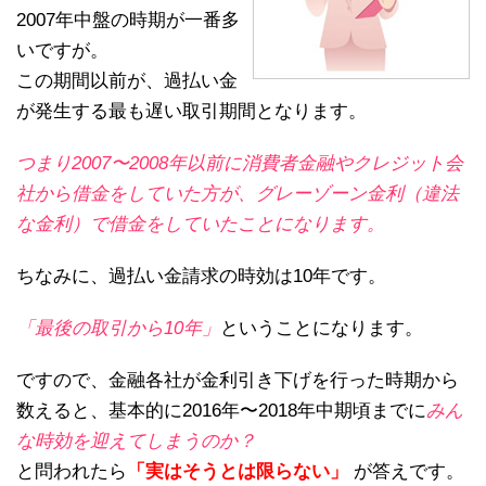
2007年中盤の時期が一番多
いですが。
この期間以前が、過払い金
が発生する最も遅い取引期間となります。
つまり2007〜2008年以前に消費者金融やクレジット会
社から借金をしていた方が、グレーゾーン金利（違法
な金利）で借金をしていたことになります。
ちなみに、過払い金請求の時効は10年です。
「最後の取引から10年」
ということになります。
ですので、金融各社が金利引き下げを行った時期から
数えると、基本的に2016年〜2018年中期頃までに
みん
な時効を迎えてしまうのか？
と問われたら
「実はそうとは限らない」
が答えです。