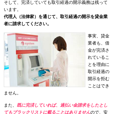
そして、完済していても取引経過の開示義務は残って
います。
代理人（法律家）を通じて、取引経過の開示を貸金業
者に請求してください。
事実、貸金
業者も、借
金が完済さ
れているこ
とを理由に
取引経過の
開示を拒む
ことはでき
ません。
また、
既に完済していれば、過払い金請求をしたとし
てもブラックリストに載ることはありません
ので、安