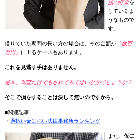
額の貯金
を
しているよ
うなもので
す。
借りていた期間の長い方の場合は、その金額が
「数百
万円」
に上るケースもあります。
これを見逃す手はありません。
是非、調査だけでもされてみてはいかがでしょうか？
そこで損をすることは決して無いのですから。
■関連記事
・
過払い金に強い法律事務所ランキング
また、
仮に