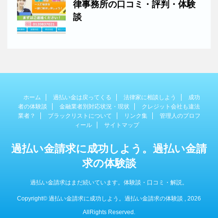
律事務所の口コミ・評判・体験
談
ホーム
過払い金は戻ってくる
法律家に相談しよう
成功
者の体験談
金融業者別対応状況・現状
クレジット会社も違法
業者？
ブラックリストについて
リンク集
管理人のプロフ
ィール
サイトマップ
過払い金請求に成功しよう。過払い金請
求の体験談
過払い金請求はまだ続いています。体験談・口コミ・解説。
Copyright© 過払い金請求に成功しよう。過払い金請求の体験談 , 2026
AllRights Reserved.