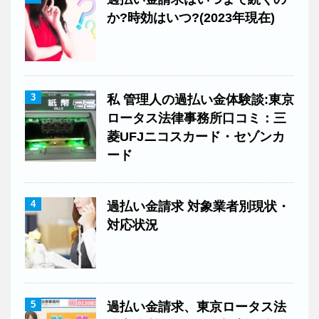
か?時効はいつ?(2023年現在)
3
私 管理人の過払い金体験談:東京
ロータス法律事務所口コミ：三
菱UFJニコスカード・セゾンカ
ード
4
過払い金請求 対象業者別現状・
対応状況
5
過払い金請求、東京ロータス法