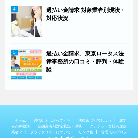
4
過払い金請求 対象業者別現状・
対応状況
5
過払い金請求、東京ロータス法
律事務所の口コミ・評判・体験
談
ホーム
過払い金は戻ってくる
法律家に相談しよう
成功
者の体験談
金融業者別対応状況・現状
クレジット会社も違法
業者？
ブラックリストについて
リンク集
管理人のプロフ
ィール
サイトマップ