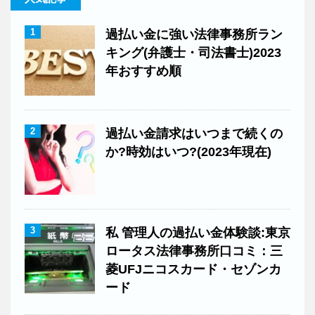
1
過払い金に強い法律事務所ラン
キング(弁護士・司法書士)2023
年おすすめ順
2
過払い金請求はいつまで続くの
か?時効はいつ?(2023年現在)
3
私 管理人の過払い金体験談:東京
ロータス法律事務所口コミ：三
菱UFJニコスカード・セゾンカ
ード