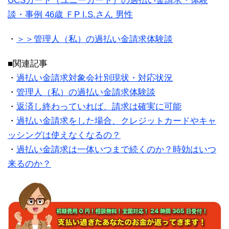
UCSカード（ユニーカード）の過払い金請求・体験
談・事例 46歳 ＦP I.S.さん 男性
・
＞＞管理人（私）の過払い金請求体験談
■関連記事
・
過払い金請求対象会社別現状・対応状況
・
管理人（私）の過払い金請求体験談
・
返済し終わっていれば、請求は確実に可能
・
過払い金請求をした場合、クレジットカードやキャ
ッシングは使えなくなるの？
・
過払い金請求は一体いつまで続くのか？時効はいつ
来るのか？