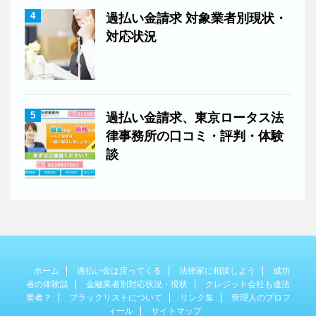
4
過払い金請求 対象業者別現状・
対応状況
5
過払い金請求、東京ロータス法
律事務所の口コミ・評判・体験
談
ホーム
過払い金は戻ってくる
法律家に相談しよう
成功
者の体験談
金融業者別対応状況・現状
クレジット会社も違法
業者？
ブラックリストについて
リンク集
管理人のプロフ
ィール
サイトマップ