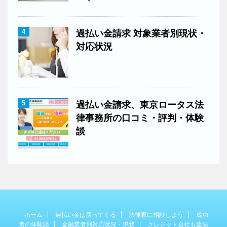
4
過払い金請求 対象業者別現状・
対応状況
5
過払い金請求、東京ロータス法
律事務所の口コミ・評判・体験
談
ホーム
過払い金は戻ってくる
法律家に相談しよう
成功
者の体験談
金融業者別対応状況・現状
クレジット会社も違法