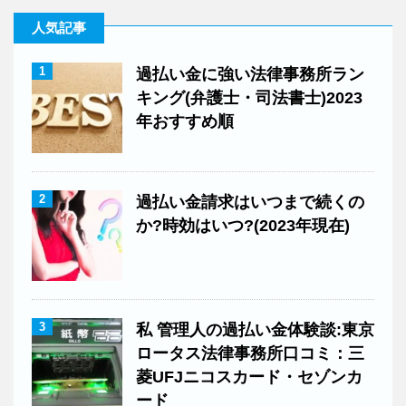
人気記事
1
過払い金に強い法律事務所ラン
キング(弁護士・司法書士)2023
年おすすめ順
2
過払い金請求はいつまで続くの
か?時効はいつ?(2023年現在)
3
私 管理人の過払い金体験談:東京
ロータス法律事務所口コミ：三
菱UFJニコスカード・セゾンカ
ード