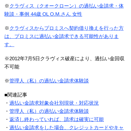
※
クラヴィス（クオークローン）の過払い金請求・体
験談・事例 44歳 OL O.M.さん 女性
※
クラヴィスからプロミスへ契約借り換えを行った方
は、プロミスに過払い金請求できる可能性がありま
す。
※2012年7月5日クラヴィス破産により、過払い金回収
不可能
※
管理人（私）の過払い金請求体験談
■関連記事
・
過払い金請求対象会社別現状・対応状況
・
管理人（私）の過払い金請求体験談
・
返済し終わっていれば、請求は確実に可能
・
過払い金請求をした場合、クレジットカードやキャ