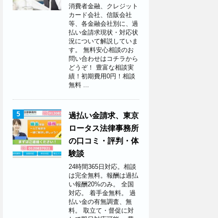
消費者金融、クレジット
カード会社、信販会社
等、各金融会社別に、過
払い金請求現状・対応状
況について解説していま
す。 無料安心相談のお
問い合わせはコチラから
どうぞ！ 豊富な相談実
績！初期費用0円！相談
無料 ...
5
過払い金請求、東京
ロータス法律事務所
の口コミ・評判・体
験談
24時間365日対応。相談
は完全無料。報酬は過払
い報酬20%のみ。 全国
対応。 着手金無料。 過
払い金の有無調査、無
料。 取立て・督促に対