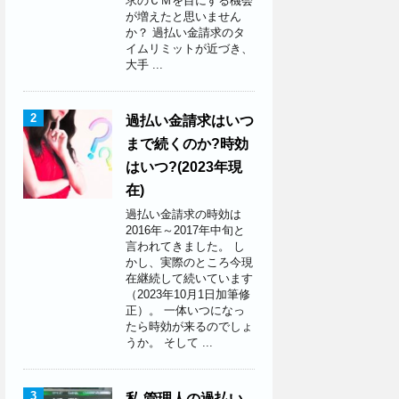
求のＣＭを目にする機会
が増えたと思いません
か？ 過払い金請求のタ
イムリミットが近づき、
大手 ...
2
過払い金請求はいつ
まで続くのか?時効
はいつ?(2023年現
在)
過払い金請求の時効は
2016年～2017年中旬と
言われてきました。 し
かし、実際のところ今現
在継続して続いています
（2023年10月1日加筆修
正）。 一体いつになっ
たら時効が来るのでしょ
うか。 そして ...
3
私 管理人の過払い