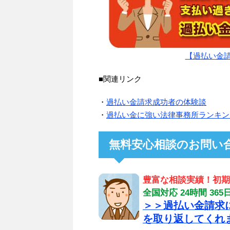
【過払い金請
■関連リンク
・
過払い金請求成功者の体験談
・
過払い金に強い法律事務所ランキン
無料安心相談のお問い
豊富な相談実績！初期
全国対応 24時間 3
＞＞過払い金請求
を取り返してくれ