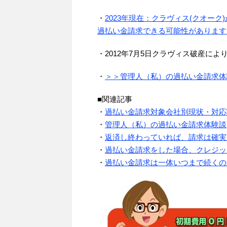
・
2023年現在：クラヴィス(クオー
過払い金請求できる可能性があります
・2012年7月5日クラヴィス破産に
・
＞＞管理人（私）の過払い金請求体
■関連記事
・
過払い金請求対象会社別現状・対応
・
管理人（私）の過払い金請求体験談
・
返済し終わっていれば、請求は確実
・
過払い金請求をした場合、クレジッ
・
過払い金請求は一体いつまで続くの