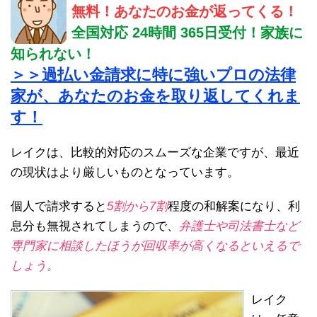
無料！あなたのお金が返ってくる！
全国対応 24時間 365日受付！家族に
知られない！
＞＞過払い金請求に特に強いプロの法律
家が、あなたのお金を取り返してくれま
す！
レイクは、比較的対応のスムーズな企業ですが、最近
の現状はより厳しいものとなっています。
個人で請求すると
5割から7割
程度の和解案になり、利
息分も無視されてしまうので、
弁護士や司法書士など
専門家に相談したほうが回収率が高くなるといえるで
しょう。
レイク