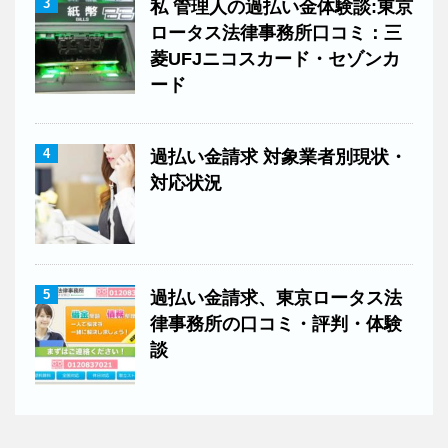
3
私 管理人の過払い金体験談:東京
ロータス法律事務所口コミ：三
菱UFJニコスカード・セゾンカ
ード
4
過払い金請求 対象業者別現状・
対応状況
5
過払い金請求、東京ロータス法
律事務所の口コミ・評判・体験
談