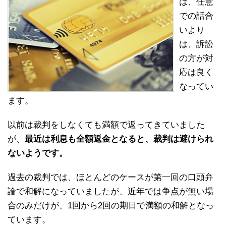
は、任意
での話合
いより
は、訴訟
の方が対
応は良く
なってい
ます。
以前は裁判をしなくても満額で返ってきていました
が、
最近は利息も全額返金となると、裁判は避けられ
ないようです。
過去の裁判では、ほとんどのケースが第一回の口頭弁
論で和解になっていましたが、近年では争点が無い場
合のみだけが、1回から2回の期日で満額の和解となっ
ています。