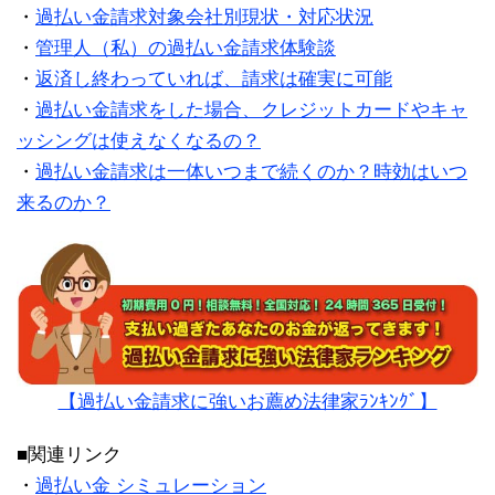
・
過払い金請求対象会社別現状・対応状況
・
管理人（私）の過払い金請求体験談
・
返済し終わっていれば、請求は確実に可能
・
過払い金請求をした場合、クレジットカードやキャ
ッシングは使えなくなるの？
・
過払い金請求は一体いつまで続くのか？時効はいつ
来るのか？
【過払い金請求に強いお薦め法律家ﾗﾝｷﾝｸﾞ】
■関連リンク
・
過払い金 シミュレーション