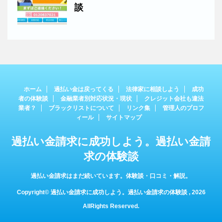
談
ホーム
過払い金は戻ってくる
法律家に相談しよう
成功
者の体験談
金融業者別対応状況・現状
クレジット会社も違法
業者？
ブラックリストについて
リンク集
管理人のプロフ
ィール
サイトマップ
過払い金請求に成功しよう。過払い金請
求の体験談
過払い金請求はまだ続いています。体験談・口コミ・解説。
Copyright© 過払い金請求に成功しよう。過払い金請求の体験談 , 2026
AllRights Reserved.