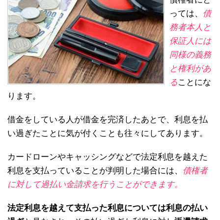
っては、
債
務者本人と
保証人には
同様の義務
と権利があ
る
ことにな
ります。
借金をしている人が借金を完済したあとで、利息を払
い過ぎたことに気が付くことも往々にしてあります。
カードローンやキャッシングなどで法定利息を越えた
利息を支払っていることが判明した場合には、
債権者
に対して過払い金請求を行うことができます。
法定利息を越えて支払った利息については利息の払い