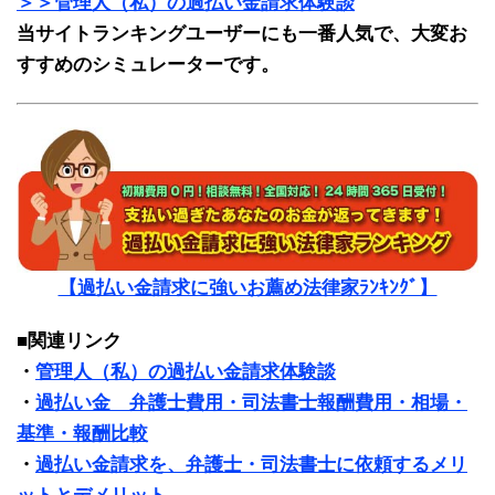
＞＞管理人（私）の過払い金請求体験談
当サイトランキングユーザーにも一番人気で、大変お
すすめのシミュレーターです。
【過払い金請求に強いお薦め法律家ﾗﾝｷﾝｸﾞ】
■関連リンク
・
管理人（私）の過払い金請求体験談
・
過払い金 弁護士費用・司法書士報酬費用・相場・
基準・報酬比較
・
過払い金請求を、弁護士・司法書士に依頼するメリ