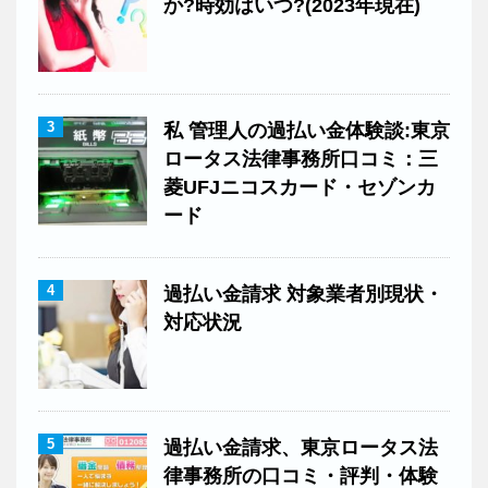
か?時効はいつ?(2023年現在)
3
私 管理人の過払い金体験談:東京
ロータス法律事務所口コミ：三
菱UFJニコスカード・セゾンカ
ード
4
過払い金請求 対象業者別現状・
対応状況
5
過払い金請求、東京ロータス法
律事務所の口コミ・評判・体験