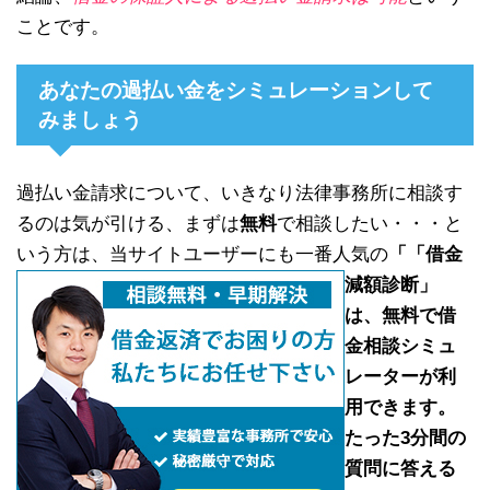
ことです。
あなたの過払い金をシミュレーションして
みましょう
過払い金請求について、いきなり法律事務所に相談す
るのは気が引ける、まずは
無料
で相談したい・・・と
いう方は、当サイトユーザーにも一番人気の
「
「借金
減額診断」
は、
無料で借
金相談シミュ
レーター
が利
用できます。
たった3分間の
質問に答える