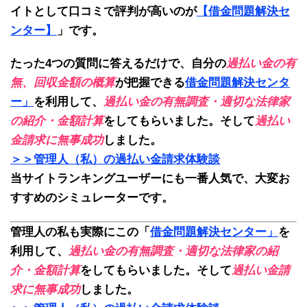
イトとして口コミで評判が高いのが
【借金問題解決セ
ンター】
」
です。
たった4つの質問に答えるだけで、自分の
過払い金の有
無、回収金額の概算
が把握できる
借金問題解決センタ
ー」
を利用して、
過払い金の有無調査・適切な法律家
の紹介・金額計算
をしてもらいました。そして
過払い
金請求に無事成功
しました。
＞＞管理人（私）の過払い金請求体験談
当サイトランキングユーザーにも一番人気で、大変お
すすめのシミュレーターです。
管理人の私も実際にこの
「
借金問題解決センター」
を
利用して、
過払い金の有無調査・適切な法律家の紹
介・金額計算
をしてもらいました。そして
過払い金請
求に無事成功
しました。