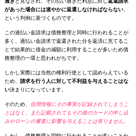
過ぎ
と見なされ、その払い過ぎた利息に対し
返還請求
があった場合には速やかに返還しなければならない
、
という判例に基づくものです。
この過払い金請求は債務整理と同時に行われることが
多く、過払い金請求で返還された分を返済に充てるこ
とで結果的に借金の減額に利用することが多いため債
務整理の一環と思われがちです。
しかし実際には当然の権利行使として認めらえている
ため、
請求を行う人に対して不利益を与えることはな
い
決まりになっています。
そのため、
信用情報にその事実が記録されてしまうこ
とはなく、また記載されてもその後のカードの申し込
みやローンの審査に影響を与えることは有りません。
しかし、債務整理と同時に行われることが多いことか