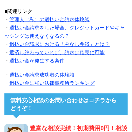
■関連リンク
・
管理人（私）の過払い金請求体験談
・
過払い金請求をした場合、クレジットカードやキャ
ッシングは使えなくなるの？
・
過払い金請求における「みなし弁済」とは？
・
返済し終わっていれば、請求は確実に可能
・
過払い金が発生する条件
・
過払い金請求成功者の体験談
・
過払い金に強い法律事務所ランキング
無料安心相談のお問い合わせはコチラから
どうぞ！
豊富な相談実績！初期費用0円！相談