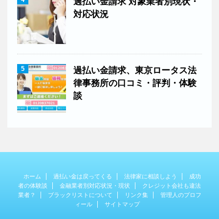
過払い金請求 対象業者別現状・
対応状況
5
過払い金請求、東京ロータス法
律事務所の口コミ・評判・体験
談
ホーム
過払い金は戻ってくる
法律家に相談しよう
成功
者の体験談
金融業者別対応状況・現状
クレジット会社も違法
業者？
ブラックリストについて
リンク集
管理人のプロフ
ィール
サイトマップ