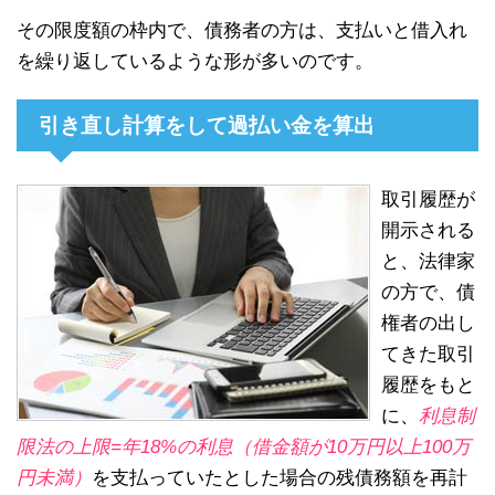
その限度額の枠内で、債務者の方は、支払いと借入れ
を繰り返しているような形が多いのです。
引き直し計算をして過払い金を算出
取引履歴が
開示される
と、法律家
の方で、債
権者の出し
てきた取引
履歴をもと
に、
利息制
限法の上限=年18%の利息（借金額が10万円以上100万
円未満）
を支払っていたとした場合の残債務額を再計