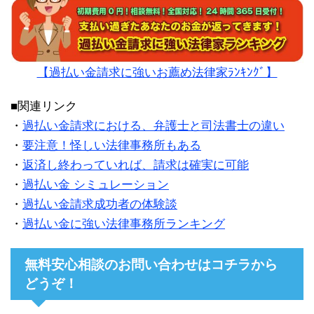
【過払い金請求に強いお薦め法律家ﾗﾝｷﾝｸﾞ】
■関連リンク
・
過払い金請求における、弁護士と司法書士の違い
・
要注意！怪しい法律事務所もある
・
返済し終わっていれば、請求は確実に可能
・
過払い金 シミュレーション
・
過払い金請求成功者の体験談
・
過払い金に強い法律事務所ランキング
無料安心相談のお問い合わせはコチラから
どうぞ！