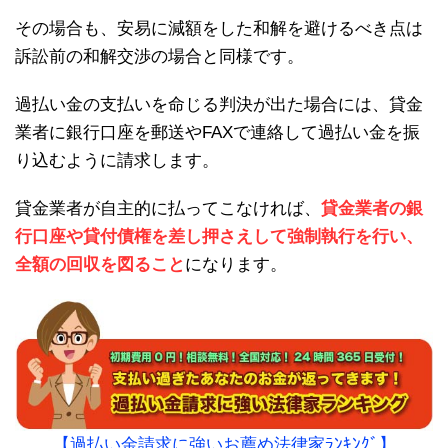
その場合も、安易に減額をした和解を避けるべき点は
訴訟前の和解交渉の場合と同様です。
過払い金の支払いを命じる判決が出た場合には、貸金
業者に銀行口座を郵送やFAXで連絡して過払い金を振
り込むように請求します。
貸金業者が自主的に払ってこなければ、
貸金業者の銀
行口座や貸付債権を差し押さえして強制執行を行い、
全額の回収を図ること
になります。
【過払い金請求に強いお薦め法律家ﾗﾝｷﾝｸﾞ】