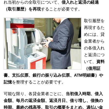
れ当初からの全取引について、
借入れと返済の経過
（取引履歴）を再現
することが必要です。
取引履歴を
再現するた
めには、貸
金業者から
の各借入れ
と返済につ
いて、
資料
（借用証
書、支払伝票、銀行の振り込み伝票、ATM明細書）や
記憶
を整理することが必要です。
可能な限り、各貸金業者ごとに、
当初借入時期、借入
金額、毎月の返済金額、返済月日、借り増し、借換の
時期、最終の残高等、取引の概要をまとめ、過払い金