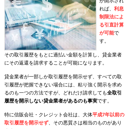
が開示され
れば、
利息
制限法によ
る引直計算
が可能
で
す。
その取引履歴をもとに過払い金額を計算し、貸金業者
にその返還を請求することが可能になります。
貸金業者が一部しか取引履歴を開示せず、すべての取
引履歴が把握できない場合には、粘り強く開示を求め
るのも一つの方法ですが、どれだけ請求しても
全取引
履歴を開示しない貸金業者があるのも事実
です。
特に信販会社・クレジット会社は、大体
平成7年以前の
取引履歴を開示せず
、その悪質さは相当のものがあり