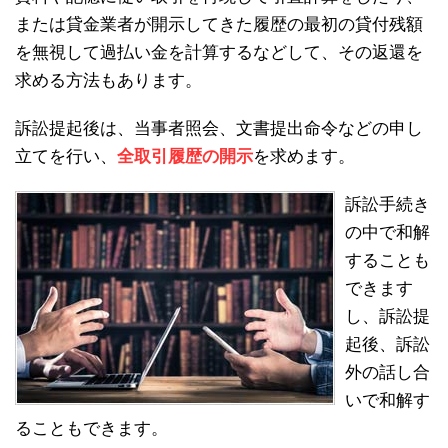
または貸金業者が開示してきた履歴の最初の貸付残額
を無視して過払い金を計算するなどして、その返還を
求める方法もあります。
訴訟提起後は、当事者照会、文書提出命令などの申し
立てを行い、
全取引履歴の開示
を求めます。
訴訟手続き
の中で和解
することも
できます
し、訴訟提
起後、訴訟
外の話し合
いで和解す
ることもできます。