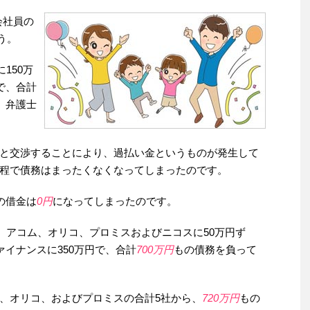
会社員の
う。
150万
で、合計
、弁護士
と交渉することにより、過払い金というものが発生して
程で債務はまったくなくなってしまったのです。
の借金は
0円
になってしまったのです。
、アコム、オリコ、プロミスおよびニコスに50万円ず
ァイナンスに350万円で、合計
700万円
もの債務を負って
、オリコ、およびプロミスの合計5社から、
720万円
もの