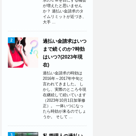
求のＣＭを目にする機会
が増えたと思いません
か？ 過払い金請求のタ
イムリミットが近づき、
大手 ...
2
過払い金請求はいつ
まで続くのか?時効
はいつ?(2023年現
在)
過払い金請求の時効は
2016年～2017年中旬と
言われてきました。 し
かし、実際のところ今現
在継続して続いています
（2023年10月1日加筆修
正）。 一体いつになっ
たら時効が来るのでしょ
うか。 そして ...
3
私 管理人の過払い