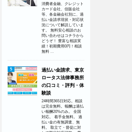
消費者金融、クレジット
カード会社、信販会社
等、各金融会社別に、過
払い金請求現状・対応状
況について解説していま
す。 無料安心相談のお
問い合わせはコチラから
どうぞ！ 豊富な相談実
績！初期費用0円！相談
無料 ...
5
過払い金請求、東京
ロータス法律事務所
の口コミ・評判・体
験談
24時間365日対応。相談
は完全無料。報酬は過払
い報酬20%のみ。 全国
対応。 着手金無料。 過
払い金の有無調査、無
料。 取立て・督促に対