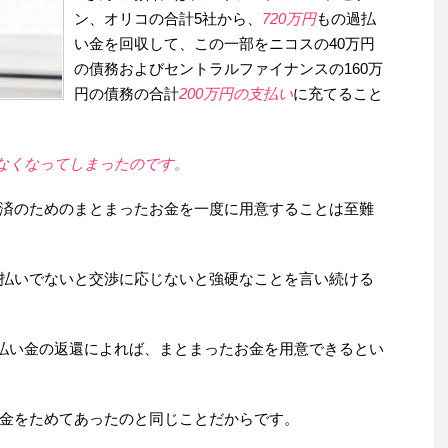
ン、オリコの合計5社から、
720万円
もの過払
い金を回収して、この一部をニコスの40万円
の債務およびセントラルファイナンスの160万
円の債務の合計
200万円の支払い
に充てること
なくなってしまったのです。
済のためのまとまったお金を一度に用意することは至難
払いでないと交渉に応じないと強硬なことを言い続ける
払い金の返還によれば、まとまったお金を用意できるとい
金をためてあったのと同じことだからです。