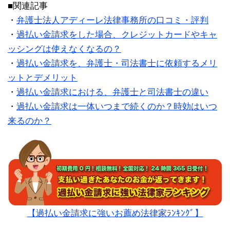
■関連記事
・
弁護士法人アディーレ法律事務所の口コミ・評判
・
過払い金請求をした場合、クレジットカードやキャ
ッシングは使えなくなるの？
・
過払い金請求を、弁護士・司法書士に依頼するメリ
ットとデメリット
・
過払い金請求における、弁護士と司法書士の違い
・
過払い金請求は一体いつまで続くのか？時効はいつ
来るのか？
【過払い金請求に強いお薦め法律家ﾗﾝｷﾝｸﾞ】