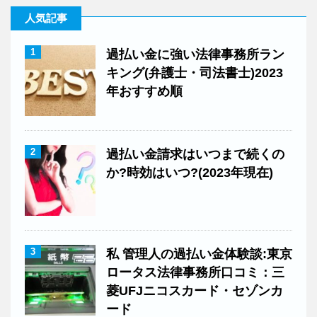
人気記事
1
過払い金に強い法律事務所ラン
キング(弁護士・司法書士)2023
年おすすめ順
2
過払い金請求はいつまで続くの
か?時効はいつ?(2023年現在)
3
私 管理人の過払い金体験談:東京
ロータス法律事務所口コミ：三
菱UFJニコスカード・セゾンカ
ード