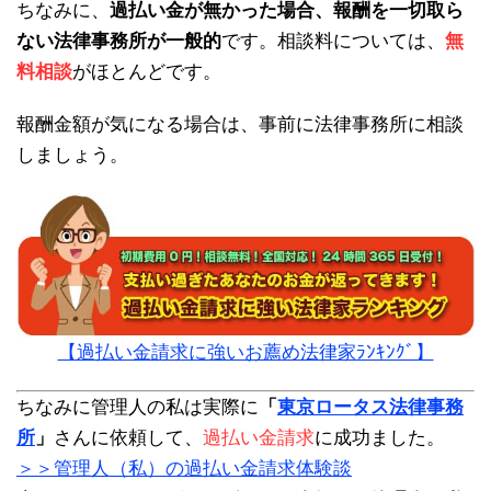
ちなみに、
過払い金が無かった場合、報酬を一切取ら
ない法律事務所が一般的
です。相談料については、
無
料相談
がほとんどです。
報酬金額が気になる場合は、事前に法律事務所に相談
しましょう。
【過払い金請求に強いお薦め法律家ﾗﾝｷﾝｸﾞ】
ちなみに管理人の私は実際に
「
東京ロータス法律事務
所
」
さんに依頼して、
過払い金請求
に成功ました。
＞＞管理人（私）の過払い金請求体験談