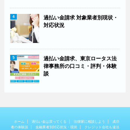
4
過払い金請求 対象業者別現状・
対応状況
5
過払い金請求、東京ロータス法
律事務所の口コミ・評判・体験
談
ホーム
過払い金は戻ってくる
法律家に相談しよう
成功
者の体験談
金融業者別対応状況・現状
クレジット会社も違法