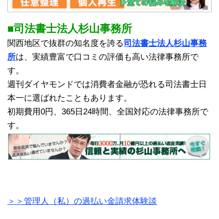
■司法書士法人杉山事務所
関西地区で抜群の知名度を誇る
司法書士法人杉山事務
所
は、実績豊富で口コミの評価も高い法律事務所で
す。
週刊ダイヤモンドでは消費者金融が恐れる司法書士日
本一に選ばれたこともあります。
初期費用0円、365日24時間、全国対応の法律事務所で
す。
＞＞管理人（私）の過払い金請求体験談