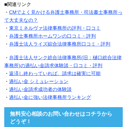
■関連リンク
・
CMでよく見かける弁護士事務所・司法書士事務所っ
て大丈夫なの？
・
東京ミネルヴァ法律事務所の評判・口コミ
・
弁護士事務所ホームワンの口コミ・評判
・
弁護士法人ライズ綜合法律事務所口コミ・評判
・
弁護士法人サンク総合法律事務所(旧：樋口総合法律
事務所)の過払い金請求体験談・口コミ・評判
・
返済し終わっていれば、請求は確実に可能
・
過払い金 シミュレーション
・
過払い金請求成功者の体験談
・
過払い金に強い法律事務所ランキング
無料安心相談のお問い合わせはコチラから
どうぞ！