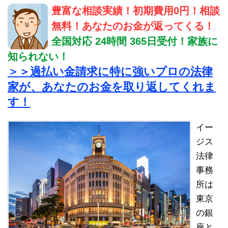
豊富な相談実績！初期費用0円！相談
無料！あなたのお金が返ってくる！
全国対応 24時間 365日受付！家族に
知られない！
＞＞過払い金請求に特に強いプロの法律
家が、あなたのお金を取り返してくれま
す！
イー
ジス
法律
事務
所は
東京
の銀
座と