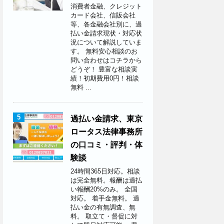
消費者金融、クレジット
カード会社、信販会社
等、各金融会社別に、過
払い金請求現状・対応状
況について解説していま
す。 無料安心相談のお
問い合わせはコチラから
どうぞ！ 豊富な相談実
績！初期費用0円！相談
無料 ...
5
過払い金請求、東京
ロータス法律事務所
の口コミ・評判・体
験談
24時間365日対応。相談
は完全無料。報酬は過払
い報酬20%のみ。 全国
対応。 着手金無料。 過
払い金の有無調査、無
料。 取立て・督促に対