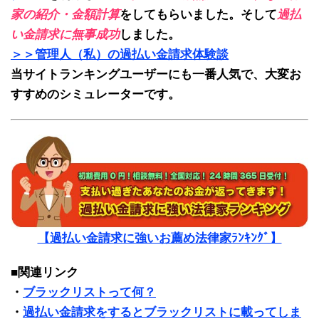
家の紹介・金額計算
をしてもらいました。そして
過払
い金請求に無事成功
しました。
＞＞管理人（私）の過払い金請求体験談
当サイトランキングユーザーにも一番人気で、大変お
すすめのシミュレーターです。
【過払い金請求に強いお薦め法律家ﾗﾝｷﾝｸﾞ】
■関連リンク
・
ブラックリストって何？
・
過払い金請求をするとブラックリストに載ってしま