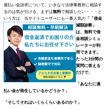
過払い金請求について、いきなり法律事務所に相談す
るのは気が引ける、まずは
無料
で相談したい・・・と
いう方は、当サイトユーザーにも一番人気の
「
「借金
減額診断」
は、
無料で借
金相談シミュ
レーター
が利
用できます。
たった3分間の
質問に答える
だけ
で、
「あなたに過
払い金が発生しているかどうか？」
「そしてそれはいくらくらいあるのか？」