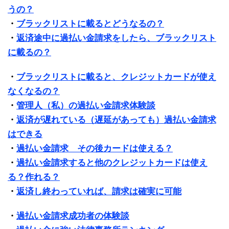
うの？
・
ブラックリストに載るとどうなるの？
・
返済途中に過払い金請求をしたら、ブラックリスト
に載るの？
・
ブラックリストに載ると、クレジットカードが使え
なくなるの？
・
管理人（私）の過払い金請求体験談
・
返済が遅れている（遅延があっても）過払い金請求
はできる
・
過払い金請求 その後カードは使える？
・
過払い金請求すると他のクレジットカードは使え
る？作れる？
・
返済し終わっていれば、請求は確実に可能
・
過払い金請求成功者の体験談