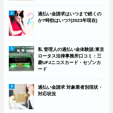
2
過払い金請求はいつまで続くの
か?時効はいつ?(2023年現在)
3
私 管理人の過払い金体験談:東京
ロータス法律事務所口コミ：三
菱UFJニコスカード・セゾンカ
ード
4
過払い金請求 対象業者別現状・
対応状況