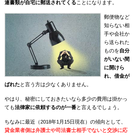
連書類が自宅に郵送されてくる
ことになります。
郵便物など
知らない相
手や会社か
ら送られた
ものを
自分
がいない間
に開けら
れ、借金が
ばれた
と言う方は少なくありません。
やはり、秘密にしておきたいなら多少の費用は掛かっ
ても
法律家に依頼するのが一番
と言えるでしょう。
ちなみに最近（2018年1月15日現在）の傾向として、
貸金業者側は弁護士や司法書士相手でないと交渉に応