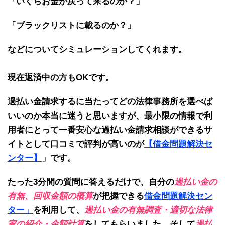
「いくらお金が戻って来るのか？」
「ブラックリストに載るのか？」
などについてシミュレーションしてくれます。
現在返済中の方もOKです。
過払い金請求するに当たってどの法律事務所を選べば
いいのか本当に迷うと思いますが、最小限の情報で利
用者にとって一番安心な過払い金請求相談ができるサ
イトとして口コミで評判が高いのが
【借金問題解決セ
ンター】
」
です。
たった3分間の質問に答えるだけで、自分の
過払い金の
有無、回収金額の概算
が把握できる
借金問題解決セン
ター」
を利用して、
過払い金の有無調査・適切な法律
家の紹介・金額計算
をしてもらいました。そして
過払