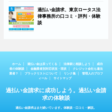
5
過払い金請求、東京ロータス法
律事務所の口コミ・評判・体験
談
ホーム
過払い金は戻ってくる
法律家に相談しよう
成功
者の体験談
金融業者別対応状況・現状
クレジット会社も違法
業者？
ブラックリストについて
リンク集
管理人のプロフ
ィール
サイトマップ
過払い金請求に成功しよう。過払い金請
求の体験談
過払い金請求はまだ続いています。体験談・口コミ・解説。