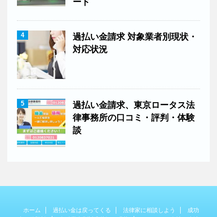
ード
4
過払い金請求 対象業者別現状・
対応状況
5
過払い金請求、東京ロータス法
律事務所の口コミ・評判・体験
談
ホーム
過払い金は戻ってくる
法律家に相談しよう
成功