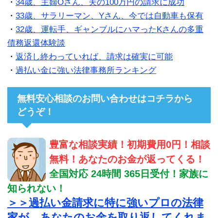
・
34歳、主婦Oさん、夫の100万円の請求に成功
・
33歳、サラリーマン、Yさん、今では自動車も保有
・
32歳、運転手、ギャンブルにハマったKさんの多重
債務返還体験談
・
返済し終わっていれば、請求は確実に可能
・
過払い金に強い法律事務所ランキング
無料安心相談のお問い合わせはコチラから
どうぞ！
豊富な相談実績！初期費用0円！相談
無料！あなたのお金が返ってくる！
全国対応 24時間 365日受付！家族に
知られない！
＞＞過払い金請求に特に強いプロの法律
家が、あなたのお金を取り返してくれま