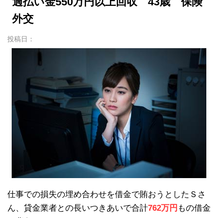
過払い金550万円以上回収 43歳 保険
外交
投稿日：
仕事での損失の埋め合わせを借金で賄おうとしたＳさ
ん、貸金業者との長いつきあいで合計
762万円
もの借金