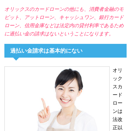
オリックスのカードローンの他にも、消費者金融のモ
ビット、アットローン、キャッシュワン、銀行カード
ローン、信用金庫などは法定内の貸付利率であるため
に過払い金の請求はないということになります。
過払い金請求は基本的にない
オリ
ック
スカ
ード
ロー
ンは
法改
正以