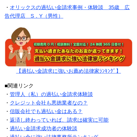
・
オリックスの過払い金請求事例・体験談 35歳 広
告代理店 S．Y（男性）
【過払い金請求に強いお薦め法律家ﾗﾝｷﾝｸﾞ】
■関連リンク
・
管理人（私）の過払い金請求体験談
・
クレジット会社も悪徳業者なの？
・
信販会社でも過払い金はある？
・
返済し終わっていれば、請求は確実に可能
・
過払い金請求成功者の体験談