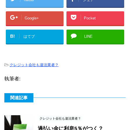
Google+
Pocket
B!
はてブ
LINE
-
クレジット会社も違法業者？
執筆者:
関連記事
クレジット会社も違法業者？
過払い金に利息5％がつく？