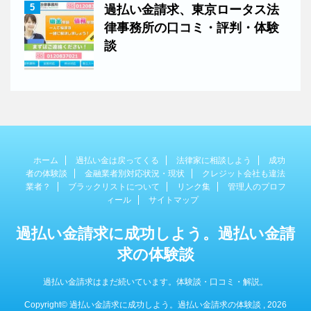
5
過払い金請求、東京ロータス法
律事務所の口コミ・評判・体験
談
ホーム
過払い金は戻ってくる
法律家に相談しよう
成功
者の体験談
金融業者別対応状況・現状
クレジット会社も違法
業者？
ブラックリストについて
リンク集
管理人のプロフ
ィール
サイトマップ
過払い金請求に成功しよう。過払い金請
求の体験談
過払い金請求はまだ続いています。体験談・口コミ・解説。
Copyright© 過払い金請求に成功しよう。過払い金請求の体験談 , 2026