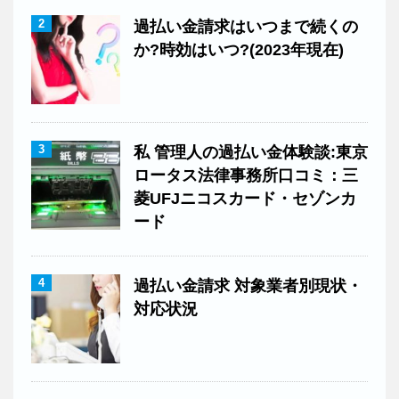
2
過払い金請求はいつまで続くの
か?時効はいつ?(2023年現在)
3
私 管理人の過払い金体験談:東京
ロータス法律事務所口コミ：三
菱UFJニコスカード・セゾンカ
ード
4
過払い金請求 対象業者別現状・
対応状況