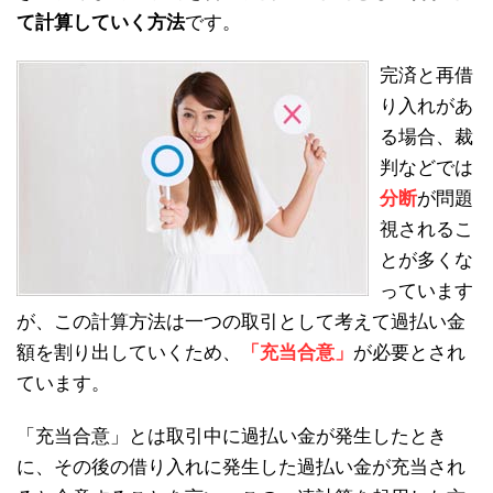
て計算していく方法
です。
完済と再借
り入れがあ
る場合、裁
判などでは
分断
が問題
視されるこ
とが多くな
っています
が、この計算方法は一つの取引として考えて過払い金
額を割り出していくため、
「充当合意」
が必要とされ
ています。
「充当合意」とは取引中に過払い金が発生したとき
に、その後の借り入れに発生した過払い金が充当され