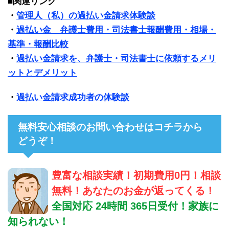
■関連リンク
・
管理人（私）の過払い金請求体験談
・
過払い金 弁護士費用・司法書士報酬費用・相場・
基準・報酬比較
・
過払い金請求を、弁護士・司法書士に依頼するメリ
ットとデメリット
・
過払い金請求成功者の体験談
無料安心相談のお問い合わせはコチラから
どうぞ！
豊富な相談実績！初期費用0円！相談
無料！あなたのお金が返ってくる！
全国対応 24時間 365日受付！家族に
知られない！