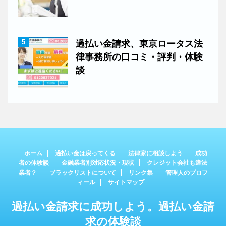
5
過払い金請求、東京ロータス法
律事務所の口コミ・評判・体験
談
ホーム
過払い金は戻ってくる
法律家に相談しよう
成功
者の体験談
金融業者別対応状況・現状
クレジット会社も違法
業者？
ブラックリストについて
リンク集
管理人のプロフ
ィール
サイトマップ
過払い金請求に成功しよう。過払い金請
求の体験談