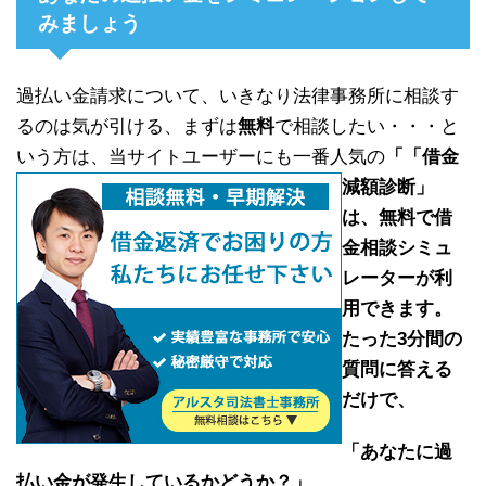
みましょう
過払い金請求について、いきなり法律事務所に相談す
るのは気が引ける、まずは
無料
で相談したい・・・と
いう方は、当サイトユーザーにも一番人気の
「
「借金
減額診断」
は、
無料で借
金相談シミュ
レーター
が利
用できます。
たった3分間の
質問に答える
だけ
で、
「あなたに過
払い金が発生しているかどうか？」