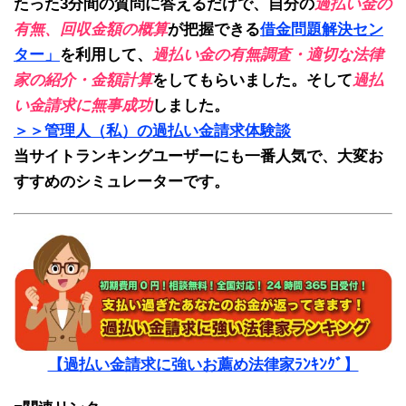
たった3分間の質問に答えるだけで、自分の
過払い金の
有無、回収金額の概算
が把握できる
借金問題解決セン
ター」
を利用して、
過払い金の有無調査・適切な法律
家の紹介・金額計算
をしてもらいました。そして
過払
い金請求に無事成功
しました。
＞＞管理人（私）の過払い金請求体験談
当サイトランキングユーザーにも一番人気で、大変お
すすめのシミュレーターです。
【過払い金請求に強いお薦め法律家ﾗﾝｷﾝｸﾞ】