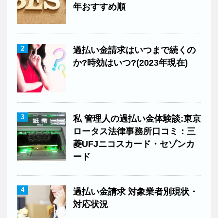
年おすすめ順
2
過払い金請求はいつまで続くの
か?時効はいつ?(2023年現在)
3
私 管理人の過払い金体験談:東京
ロータス法律事務所口コミ：三
菱UFJニコスカード・セゾンカ
ード
4
過払い金請求 対象業者別現状・
対応状況