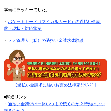
本当にラッキーでした。
・
ポケットカード（マイカルカード）の過払い金請
求・現状・対応状況
・
＞＞管理人（私）の過払い金請求体験談
【過払い金請求に強いお薦め法律家ﾗﾝｷﾝｸﾞ】
■関連リンク
・
過払い金請求は一体いつまで続くのか？時効はいつ
来るのか？