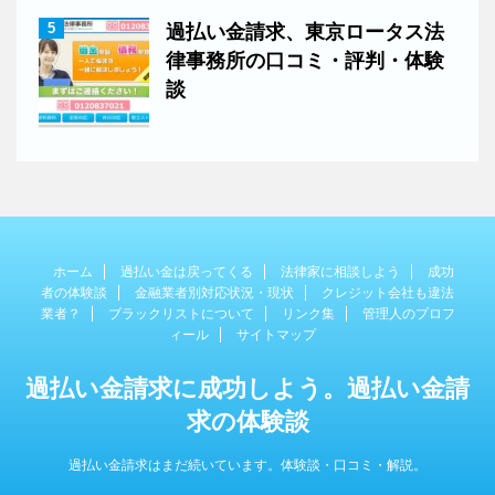
5
過払い金請求、東京ロータス法
律事務所の口コミ・評判・体験
談
ホーム
過払い金は戻ってくる
法律家に相談しよう
成功
者の体験談
金融業者別対応状況・現状
クレジット会社も違法
業者？
ブラックリストについて
リンク集
管理人のプロフ
ィール
サイトマップ
過払い金請求に成功しよう。過払い金請
求の体験談
過払い金請求はまだ続いています。体験談・口コミ・解説。