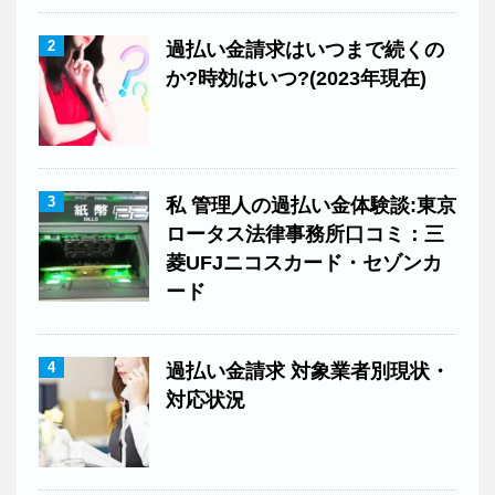
2
過払い金請求はいつまで続くの
か?時効はいつ?(2023年現在)
3
私 管理人の過払い金体験談:東京
ロータス法律事務所口コミ：三
菱UFJニコスカード・セゾンカ
ード
4
過払い金請求 対象業者別現状・
対応状況