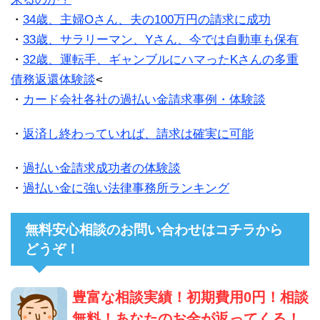
・
34歳、主婦Oさん、夫の100万円の請求に成功
・
33歳、サラリーマン、Yさん、今では自動車も保有
・
32歳、運転手、ギャンブルにハマったKさんの多重
債務返還体験談
<
・
カード会社各社の過払い金請求事例・体験談
・
返済し終わっていれば、請求は確実に可能
・
過払い金請求成功者の体験談
・
過払い金に強い法律事務所ランキング
無料安心相談のお問い合わせはコチラから
どうぞ！
豊富な相談実績！初期費用0円！相談
無料！あなたのお金が返ってくる！