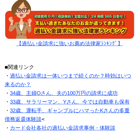
【過払い金請求に強いお薦め法律家ﾗﾝｷﾝｸﾞ】
■関連リンク
・
過払い金請求は一体いつまで続くのか？時効はいつ
来るのか？
・
34歳、主婦Oさん、夫の100万円の請求に成功
・
33歳、サラリーマン、Yさん、今では自動車も保有
・
32歳、運転手、ギャンブルにハマったKさんの多重
債務返還体験談
<
・
カード会社各社の過払い金請求事例・体験談