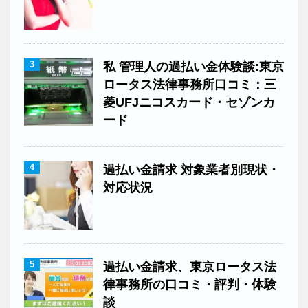
3
私 管理人の過払い金体験談:東京
ロータス法律事務所口コミ：三
菱UFJニコスカード・セゾンカ
ード
4
過払い金請求 対象業者別現状・
対応状況
5
過払い金請求、東京ロータス法
律事務所の口コミ・評判・体験
談